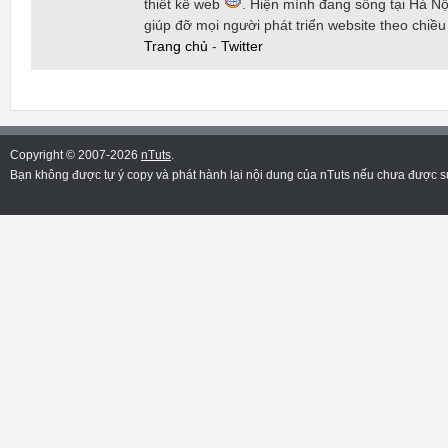
thiết kế web
. Hiện mình đang sống tại Hà Nội
giúp đỡ mọi người phát triển website theo chiề
Trang chủ
-
Twitter
Copyright © 2007-2026
nTuts
.
Bạn không được tự ý copy và phát hành lại nội dung của nTuts nếu chưa được sự