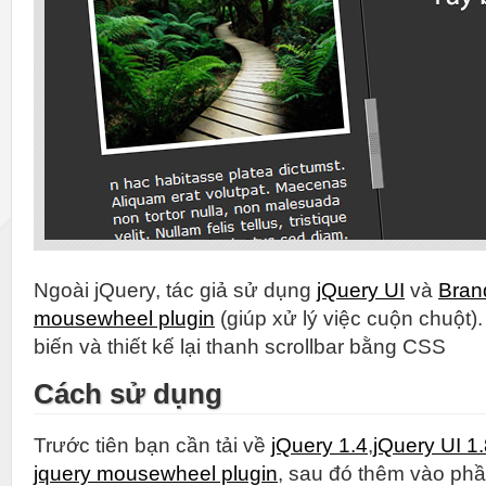
Ngoài jQuery, tác giả sử dụng
jQuery UI
và
Bran
mousewheel plugin
(giúp xử lý việc cuộn chuột)
biến và thiết kế lại thanh scrollbar bằng CSS
Cách sử dụng
Trước tiên bạn cần tải về
jQuery 1.4
,
jQuery UI 1
jquery mousewheel plugin
, sau đó thêm vào phầ