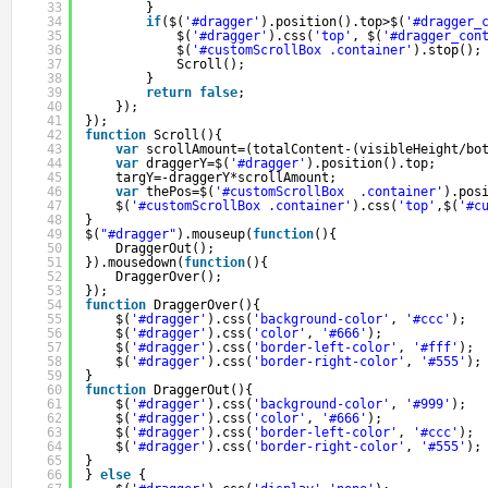
33
}
34
if
($(
'#dragger'
).position().top>$(
'#dragger_
35
$(
'#dragger'
).css(
'top'
, $(
'#dragger_con
36
$(
'#customScrollBox .container'
).stop();
37
Scroll();
38
}
39
return
false
;
40
});
41
});
42
function
Scroll(){
43
var
scrollAmount=(totalContent-(visibleHeight/bo
44
var
draggerY=$(
'#dragger'
).position().top;
45
targY=-draggerY*scrollAmount;
46
var
thePos=$(
'#customScrollBox  .container'
).pos
47
$(
'#customScrollBox .container'
).css(
'top'
,$(
'#c
48
}
49
$(
"#dragger"
).mouseup(
function
(){
50
DraggerOut();
51
}).mousedown(
function
(){
52
DraggerOver();
53
});
54
function
DraggerOver(){
55
$(
'#dragger'
).css(
'background-color'
, 
'#ccc'
);
56
$(
'#dragger'
).css(
'color'
, 
'#666'
);
57
$(
'#dragger'
).css(
'border-left-color'
, 
'#fff'
);
58
$(
'#dragger'
).css(
'border-right-color'
, 
'#555'
);
59
}
60
function
DraggerOut(){
61
$(
'#dragger'
).css(
'background-color'
, 
'#999'
);
62
$(
'#dragger'
).css(
'color'
, 
'#666'
);
63
$(
'#dragger'
).css(
'border-left-color'
, 
'#ccc'
);
64
$(
'#dragger'
).css(
'border-right-color'
, 
'#555'
);
65
}
66
} 
else
{