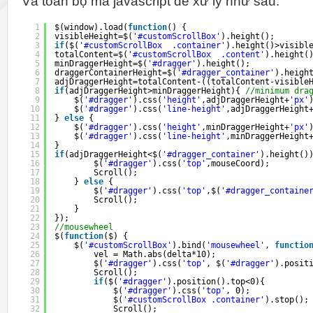
Và toàn bộ mã javascript để xử lý như sau:
1
$(window).load(
function
() {
2
visibleHeight=$(
'#customScrollBox'
).height();
3
if
($(
'#customScrollBox  .container'
).height()>visibl
4
totalContent=$(
'#customScrollBox  .content'
).height(
5
minDraggerHeight=$(
'#dragger'
).height();
6
draggerContainerHeight=$(
'#dragger_container'
).heigh
7
adjDraggerHeight=totalContent-((totalContent-visible
8
if
(adjDraggerHeight>minDraggerHeight){ 
//minimum dra
9
$(
'#dragger'
).css(
'height'
,adjDraggerHeight+
'px'
10
$(
'#dragger'
).css(
'line-height'
,adjDraggerHeight
11
} 
else
{
12
$(
'#dragger'
).css(
'height'
,minDraggerHeight+
'px'
13
$(
'#dragger'
).css(
'line-height'
,minDraggerHeight
14
}
15
if
(adjDraggerHeight<$(
'#dragger_container'
).height()
16
$(
'#dragger'
).css(
'top'
,mouseCoord);
17
Scroll();
18
} 
else
{
19
$(
'#dragger'
).css(
'top'
,$(
'#dragger_containe
20
Scroll();
21
}
22
});
23
//mousewheel
24
$(
function
($) {
25
$(
'#customScrollBox'
).bind(
'mousewheel'
, 
functio
26
vel = Math.abs(delta*10);
27
$(
'#dragger'
).css(
'top'
, $(
'#dragger'
).posit
28
Scroll();
29
if
($(
'#dragger'
).position().top<0){
30
$(
'#dragger'
).css(
'top'
, 0);
31
$(
'#customScrollBox .container'
).stop();
32
Scroll();