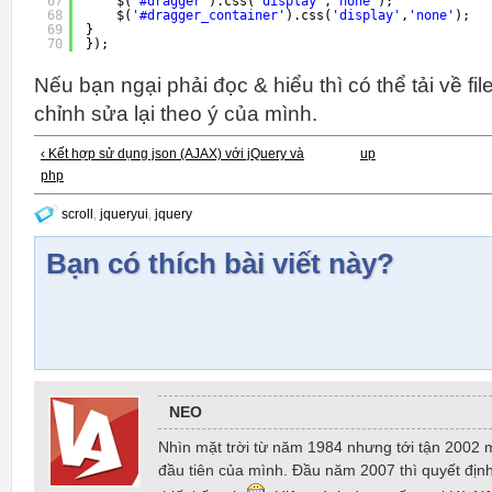
67
$(
'#dragger'
).css(
'display'
,
'none'
);
68
$(
'#dragger_container'
).css(
'display'
,
'none'
);
69
}
70
});
Nếu bạn ngại phải đọc & hiểu thì có thể tải về fi
chỉnh sửa lại theo ý của mình.
‹ Kết hợp sử dụng json (AJAX) với jQuery và
up
php
scroll
,
jqueryui
,
jquery
Bạn có thích bài viết này?
NEO
Nhìn mặt trời từ năm 1984 nhưng tới tận 2002 
đầu tiên của mình. Đầu năm 2007 thì quyết định