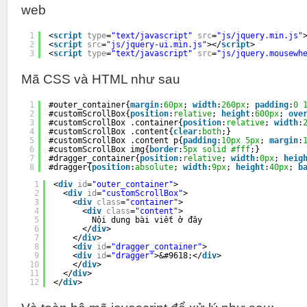
web
1
<
script
type
=
"text/javascript"
src
=
"js/jquery.min.js"
2
<
script
src
=
"js/jquery-ui.min.js"
></
script
>
3
<
script
type
=
"text/javascript"
src
=
"js/jquery.mousewh
Mã CSS và HTML như sau
1
#outer_container{
margin
:
60px
; 
width
:
260px
; 
padding
:
0
2
#customScrollBox{
position
:
relative
; 
height
:
600px
; 
ove
3
#customScrollBox .container{
position
:
relative
; 
width
:
4
#customScrollBox .content{
clear
:
both
;}
5
#customScrollBox .content p{
padding
:
10px
5px
; 
margin
:
6
#customScrollBox img{
border
:
5px
solid
#fff
;}
7
#dragger_container{
position
:
relative
; 
width
:
0px
; 
heig
8
#dragger{
position
:
absolute
; 
width
:
9px
; 
height
:
40px
; 
b
1
<
div
id
=
"outer_container"
>
2
<
div
id
=
"customScrollBox"
>
3
<
div
class
=
"container"
>
4
<
div
class
=
"content"
> 
5
Nội dung bài viết ở đây
6
</
div
>
7
</
div
>
8
<
div
id
=
"dragger_container"
>
9
<
div
id
=
"dragger"
>&#9618;</
div
>
10
</
div
>
11
</
div
>
12
</
div
>