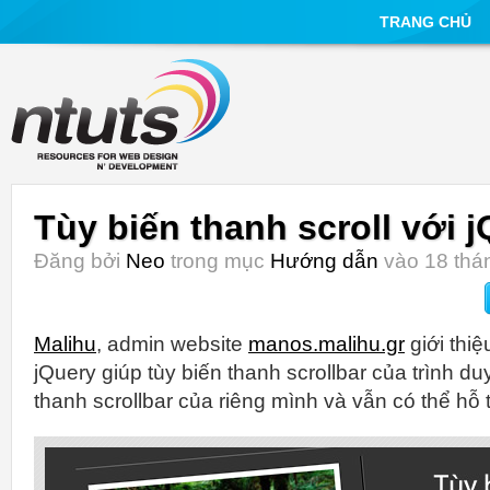
TRANG CHỦ
Tùy biến thanh scroll với 
Đăng bởi
Neo
trong mục
Hướng dẫn
vào 18 thán
Malihu
, admin website
manos.malihu.gr
giới thi
jQuery giúp tùy biến thanh scrollbar của trình du
thanh scrollbar của riêng mình và vẫn có thể hỗ 