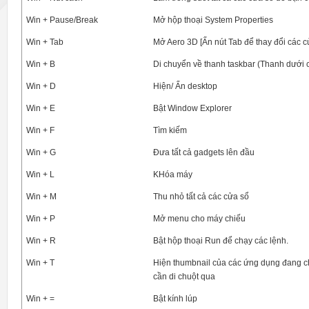
Win + Pause/Break
Mở hộp thoại System Properties
Win + Tab
Mở Aero 3D [Ấn nút Tab để thay đổi các c
Win + B
Di chuyển về thanh taskbar (Thanh dưới 
Win + D
Hiện/ Ẩn desktop
Win + E
Bật Window Explorer
Win + F
Tìm kiếm
Win + G
Đưa tất cả gadgets lên đầu
Win + L
KHóa máy
Win + M
Thu nhỏ tất cả các cửa sổ
Win + P
Mở menu cho máy chiếu
Win + R
Bật hộp thoại Run để chạy các lệnh.
Win + T
Hiện thumbnail của các ứng dụng đang c
cần di chuột qua
Win + =
Bật kính lúp