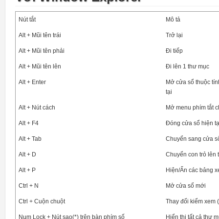
Nút tắt
Mô tả
Alt + Mũi tên trái
Trở lại
Alt + Mũi tên phải
Đi tiếp
Alt + Mũi tên lên
Đi lên 1 thư mục
Alt + Enter
Mở cửa sổ thuộc tín
tại
Alt + Nút cách
Mở menu phím tắt c
Alt + F4
Đóng cửa sổ hiện tạ
Alt + Tab
Chuyển sang cửa s
Alt + D
Chuyển con trỏ lên 
Alt + P
Hiện/Ẩn các bảng x
Ctrl + N
Mở cửa sổ mới
Ctrl + Cuộn chuột
Thay đổi kiểm xem (lớn
Num Lock + Nút sao(*) trên bàn phím số
Hiển thị tất cả thư