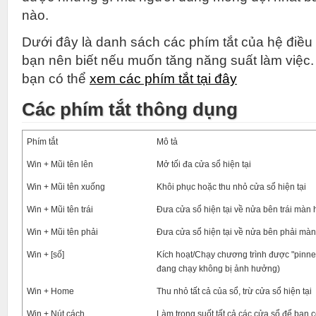
nào.
Dưới đây là danh sách các phím tắt của hệ điề
bạn nên biết nếu muốn tăng năng suất làm việc
bạn có thể
xem các phím tắt tại đây
Các phím tắt thông dụng
Phím tắt
Mô tả
Win + Mũi tên lên
Mở tối đa cửa sổ hiện tại
Win + Mũi tên xuống
Khôi phục hoặc thu nhỏ cửa sổ hiện tại
Win + Mũi tên trái
Đưa cửa sổ hiện tại về nửa bên trái màn 
Win + Mũi tên phải
Đưa cửa sổ hiện tại về nửa bên phải màn
Win + [số]
Kích hoạt/Chạy chương trình được "pinne
đang chạy không bị ảnh hưởng)
Win + Home
Thu nhỏ tất cả của sổ, trừ cửa sổ hiện tại
Win + Nút cách
Làm trong suốt tất cả các cửa sổ để bạn 