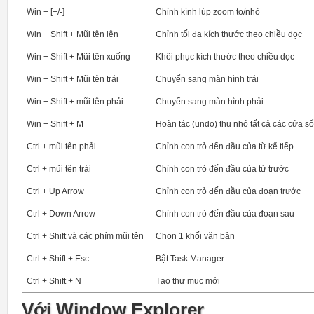
Win + [+/-]
Chỉnh kính lúp zoom to/nhỏ
Win + Shift + Mũi tên lên
Chỉnh tối đa kích thước theo chiều dọc
Win + Shift + Mũi tên xuống
Khôi phục kích thước theo chiều dọc
Win + Shift + Mũi tên trái
Chuyển sang màn hình trái
Win + Shift + mũi tên phải
Chuyển sang màn hình phải
Win + Shift + M
Hoàn tác (undo) thu nhỏ tất cả các cửa sổ
Ctrl + mũi tên phải
Chỉnh con trỏ đến đầu của từ kế tiếp
Ctrl + mũi tên trái
Chỉnh con trỏ đến đầu của từ trước
Ctrl + Up Arrow
Chỉnh con trỏ đến đầu của đoạn trước
Ctrl + Down Arrow
Chỉnh con trỏ đến đầu của đoạn sau
Ctrl + Shift và các phím mũi tên
Chọn 1 khối văn bản
Ctrl + Shift + Esc
Bật Task Manager
Ctrl + Shift + N
Tạo thư mục mới
Với Window Explorer