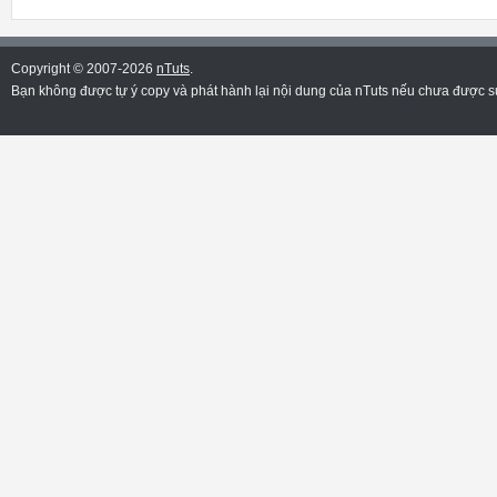
Copyright © 2007-2026
nTuts
.
Bạn không được tự ý copy và phát hành lại nội dung của nTuts nếu chưa được sự