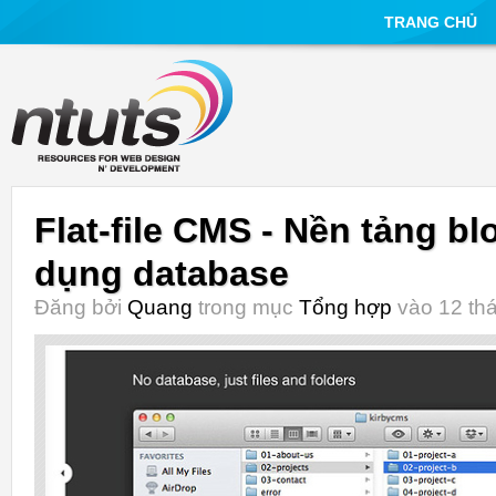
TRANG CHỦ
Flat-file CMS - Nền tảng b
dụng database
Đăng bởi
Quang
trong mục
Tổng hợp
vào 12 thá