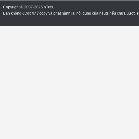
Copyright © 2007-2026
nTuts
.
Bạn không được tự ý copy và phát hành lại nội dung của nTuts nếu chưa được sự