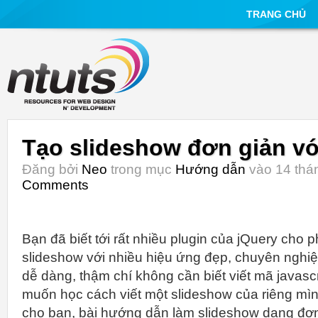
TRANG CHỦ
Tạo slideshow đơn giản vớ
Đăng bởi
Neo
trong mục
Hướng dẫn
vào 14 thán
Comments
Bạn đã biết tới rất nhiều plugin của jQuery cho 
slideshow với nhiều hiệu ứng đẹp, chuyên nghi
dễ dàng, thậm chí không cần biết viết mã javas
muốn học cách viết một slideshow của riêng mình
cho bạn, bài hướng dẫn làm slideshow dạng đơn 