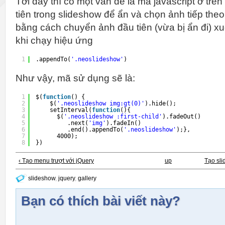
Tới đây thì có một vấn đề là mã javascript ở trê
tiên trong slideshow để ẩn và chọn ảnh tiếp theo
bằng cách chuyển ảnh đầu tiên (vừa bị ẩn đi) xuố
khi chạy hiệu ứng
1
.appendTo(
'.neoslideshow'
)
Như vậy, mã sử dụng sẽ là:
1
$(
function
() {
2
$(
'.neoslideshow img:gt(0)'
).hide();
3
setInterval(
function
(){
4
$(
'.neoslideshow :first-child'
).fadeOut()
5
.next(
'img'
).fadeIn()
6
.end().appendTo(
'.neoslideshow'
);}, 
7
4000);
8
})
‹ Tạo menu trượt với jQuery
up
Tạo sli
slideshow
,
jquery
,
gallery
Bạn có thích bài viết này?