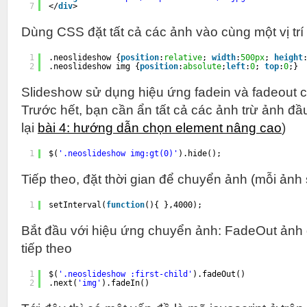
7
</
div
>
Dùng CSS đặt tất cả các ảnh vào cùng một vị trí
1
.neoslideshow {
position
:
relative
; 
width
:
500px
; 
height
2
.neoslideshow img {
position
:
absolute
;
left
:
0
; 
top
:
0
;}
Slideshow sử dụng hiệu ứng fadein và fadeout c
Trước hết, bạn cần ẩn tất cả các ảnh trừ ảnh đầ
lại
bài 4: hướng dẫn chọn element nâng cao
)
1
$(
'.neoslideshow img:gt(0)'
).hide();
Tiếp theo, đặt thời gian để chuyển ảnh (mỗi ảnh 
1
setInterval(
function
(){ },4000);
Bắt đầu với hiệu ứng chuyển ảnh: FadeOut ảnh 
tiếp theo
1
$(
'.neoslideshow :first-child'
).fadeOut()
2
.next(
'img'
).fadeIn()