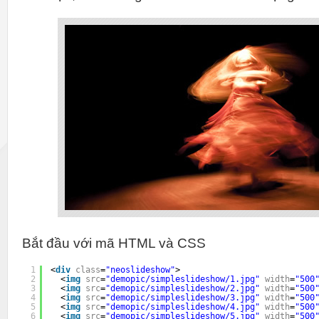
Bắt đầu với mã HTML và CSS
1
<
div
class
=
"neoslideshow"
>
2
<
img
src
=
"demopic/simpleslideshow/1.jpg"
width
=
"500
3
<
img
src
=
"demopic/simpleslideshow/2.jpg"
width
=
"500
4
<
img
src
=
"demopic/simpleslideshow/3.jpg"
width
=
"500
5
<
img
src
=
"demopic/simpleslideshow/4.jpg"
width
=
"500
6
<
img
src
=
"demopic/simpleslideshow/5.jpg"
width
=
"500