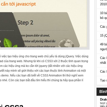
2010
10 b
bỏ q
Các 
15 j
49 b
ngườ
ì việc tạo hiệu ứng cho trang web chủ yếu là dùng jQuery. Việc dùng
Các 
ad của trang web. Nhưng từ khi có CSS3 với 2 thuộc tính quan trọng
nhất
làm các hiệu ứng mà ko cần tới jquery (tất nhiên với các hiệu ứng
 viết này mình sẽ giới thiệu với các bạn thuộc tính Animation và một
Các 
demo. Nếu các bạn đã biết về CSS3 Animation thì thử nghĩ xem
nhé. Còn các bạn bắt đầu tìm hiểu thì chúng ta hãy qua phần lí
Tạo 
Bìn
Drak
test 
Hiển t