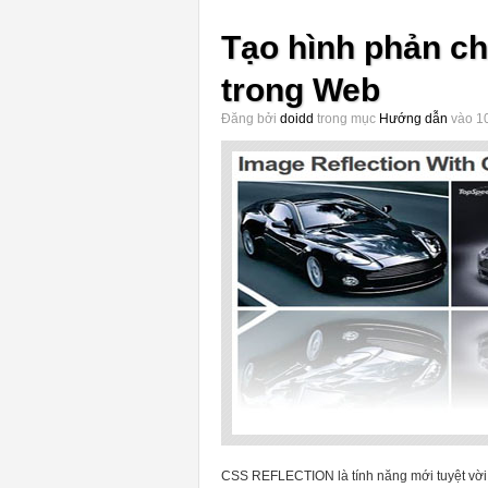
Tạo hình phản ch
trong Web
Đăng bởi
doidd
trong mục
Hướng dẫn
vào 10
CSS REFLECTION là tính năng mới tuyệt vờ