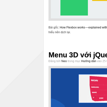
Bài gốc:
How Flexbox works — explained with b
hiểu nên dịch lại.
Menu 3D với jQu
Đăng bởi
Neo
trong mục
Hướng dẫn
vào 25 