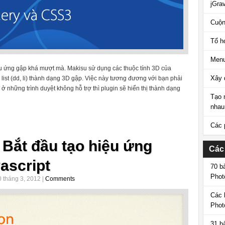
jGrav
Cuộn
Tổ h
Menu
u ứng gập khá mượt mà. Makisu sử dụng các thuộc tính 3D của
Xây 
ist (dd, li) thành dạng 3D gập. Việc này tương đương với bạn phải
à ở những trình duyệt không hỗ trợ thì plugin sẽ hiển thị thành dạng
Tạo 
nhau
Các 
Bắt đầu tạo hiệu ứng
Các
ascript
70 b
Phot
 tháng 3, 2012 |
Comments
Các 
Phot
31 b