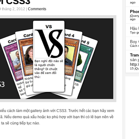
ới CSS3
ago
 tháng 2, 2012 |
Comments
Phon
jQuery
ago
Hậu
Tạo g
Boy
Cách 
Tran
sản 
http
15 jQ
 hiểu cách làm một gallery ảnh với CSS3. Trước hết các bạn hãy xem
đã. Nếu demo quá xấu hoặc ko phù hợp với bạn thì có lẽ bạn nên về
ta sẽ cùng tiếp tục nào.