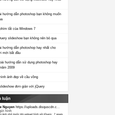
ài hướng dẫn photoshop bạn không muốn
ua
phím tắt của Windows 7
Query slideshow bạn không nên bỏ qua
ài hướng dẫn photoshop hay nhất cho
i mới bắt đầu
bài hướng dẫn sử dụng photoshop hay
 năm 2009
hình ảnh đẹp về cầu vồng
slideshow đơn giản với jQuery
h luận
e Nguyen
https://uploads.disquscdn.c...
gửi hình
hị ảnh nhỏ trước khi upload hình với jQuery
·
7 years