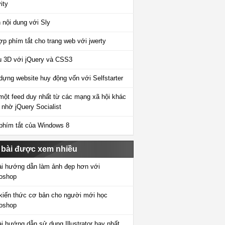
ity
 nội dung với Sly
ợp phím tắt cho trang web với jwerty
 3D với jQuery và CSS3
dựng website huy động vốn với Selfstarter
một feed duy nhất từ các mạng xã hội khác
 nhờ jQuery Socialist
phím tắt của Windows 8
 bài được xem nhiều
ài hướng dẫn làm ảnh đẹp hơn với
oshop
kiến thức cơ bản cho người mới học
oshop
ài hướng dẫn sử dụng Illustrator hay nhất