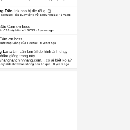
g Trần
link nap bị die rồi ạ :(((
 carousel - lặp quay vòng với carouFredSel
·
8 years
 Đậu
Cảm ơn boss
rid CSS tùy biến với SCSS
·
8 years ago
Cảm ơn boss
thức hoạt động của Flexbox
·
8 years ago
g Lana
Em cần làm Slide hình ảnh chạy
phẩm giống trang này
://hanghanchinhhang.com...
có ai biết ko ạ?
uery slideshow bạn không nên bỏ qua
·
8 years ago