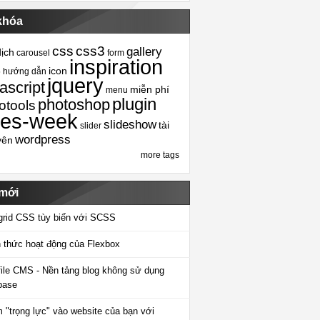
khóa
css
css3
gallery
dịch
carousel
form
inspiration
icon
5
hướng dẫn
jquery
ascript
miễn phí
menu
plugin
photoshop
otools
tes-week
slideshow
tài
slider
wordpress
yên
more tags
 mới
grid CSS tùy biến với SCSS
 thức hoạt động của Flexbox
-file CMS - Nền tảng blog không sử dụng
base
 "trọng lực" vào website của bạn với