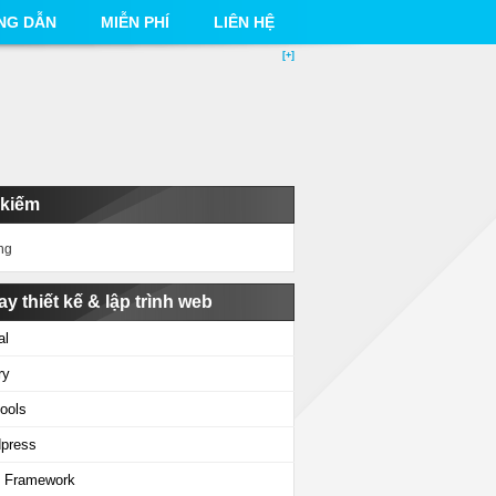
NG DẪN
MIỄN PHÍ
LIÊN HỆ
[+]
 kiếm
ng
ay thiết kế & lập trình web
al
ry
ools
press
 Framework