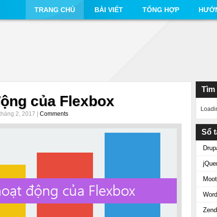
TRANG CHỦ
BÀI VIẾT
TỔNG HỢP
HƯỚ
Tìm
động của Flexbox
Loadi
tháng 2, 2017 |
Comments
Sổ t
Drup
jQue
Moot
Word
Zend