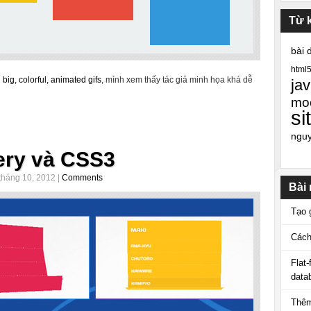
Từ 
bài 
html
ig, colorful, animated gifs
, mình xem thấy tác giả minh họa khá dễ
jav
mo
si
ngu
ery và CSS3
tháng 10, 2012 |
Comments
Bài
Tạo 
Cách
Flat
data
Thêm