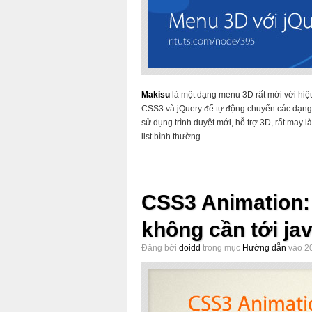
Makisu
là một dạng menu 3D rất mới với hiệ
CSS3 và jQuery để tự động chuyển các dạng l
sử dụng trình duyệt mới, hỗ trợ 3D, rất may l
list bình thường.
CSS3 Animation: 
không cần tới jav
Đăng bởi
doidd
trong mục
Hướng dẫn
vào 20