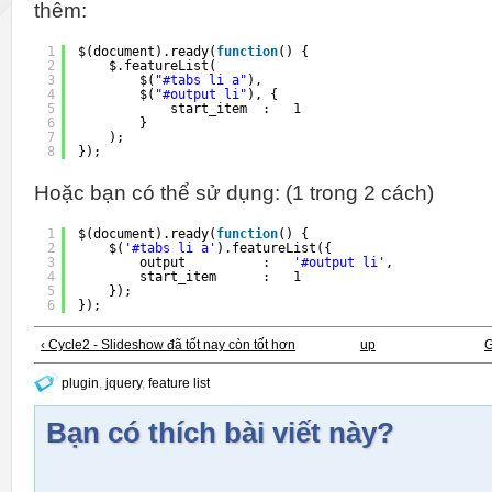
thêm:
1
$(document).ready(
function
() {
2
$.featureList(
3
$(
"#tabs li a"
),
4
$(
"#output li"
), {
5
start_item  :   1
6
}
7
);
8
});
Hoặc bạn có thể sử dụng: (1 trong 2 cách)
1
$(document).ready(
function
() {
2
$(
'#tabs li a'
).featureList({
3
output          :   
'#output li'
,
4
start_item      :   1
5
});
6
});
‹ Cycle2 - Slideshow đã tốt nay còn tốt hơn
up
G
plugin
,
jquery
,
feature list
Bạn có thích bài viết này?