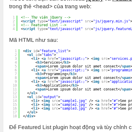
trong thẻ <head> của trang web:
1
<!-- Thư viện jQuery -->
2
<
script
type
=
"text/javascript"
src
=
"js/jquery.min.js"
3
<!-- Featured List -->
4
<
script
type
=
"text/javascript"
src
=
"js/jquery.feature
Mã HTML như sau:
1
<
div
id
=
"feature_list"
>
2
<
ul
id
=
"tabs"
>
3
<
li
> <
a
href
=
"javascript:;"
> <
img
src
=
"services.
4
<
h3
>Services</
h3
>
5
<
span
>Lorem ipsum dolor sit amet consect</
span
6
<
li
> <
a
href
=
"javascript:;"
> <
img
src
=
"programmi
7
<
h3
>Programming</
h3
>
8
<
span
>Lorem ipsum dolor sit amet consect</
span
9
<
li
> <
a
href
=
"javascript:;"
> <
img
src
=
"applicati
10
<
h3
>Applications</
h3
>
11
<
span
>Lorem ipsum dolor sit amet consect</
span
12
</
ul
>
13
<
ul
id
=
"output"
>
14
<
li
> <
img
src
=
"sample1.jpg"
/> <
a
href
=
"#"
>See p
15
<
li
> <
img
src
=
"sample2.jpg"
/> <
a
href
=
"#"
>See p
16
<
li
> <
img
src
=
"sample3.jpg"
/> <
a
href
=
"#"
>See p
17
</
ul
>
18
</
div
>
Để Featured List plugin hoạt động và tùy chỉnh 