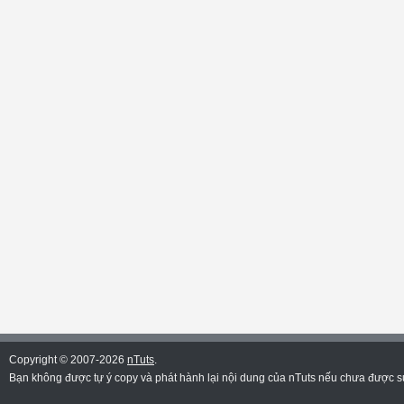
Copyright © 2007-2026
nTuts
.
Bạn không được tự ý copy và phát hành lại nội dung của nTuts nếu chưa được sự