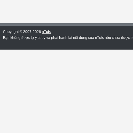
Copyright © 2007-2026
nTuts
.
Bạn không được tự ý copy và phát hành lại nội dung của nTuts nếu chưa được sự