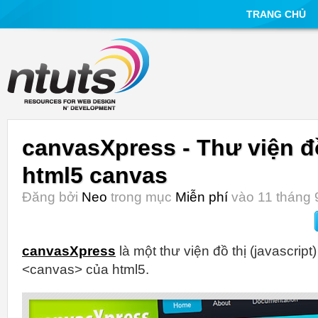
TRANG CHỦ
canvasXpress - Thư viện đ
html5 canvas
Đăng bởi
Neo
trong mục
Miễn phí
vào 11 tháng 
canvasXpress
là một thư viện đồ thị (javascript
<canvas> của html5.