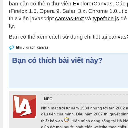
bạn cần có thêm thư viện
ExplorerCanvas
. Các
(Firefox 1.5, Opera 9, Safari 3.x, Chrome 1.0...)
thư viện javascript
canvas-text
và
typeface.js
để 
tự.
Bạn có thể xem cách sử dụng chi tiết tại
canvas
html5
,
graph
,
canvas
Bạn có thích bài viết này?
NEO
Nhìn mặt trời từ năm 1984 nhưng tới tận 2002 
đầu tiên của mình. Đầu năm 2007 thì quyết định
thiết kế web
. Hiện mình đang sống tại Hà Nội
giúp đỡ mọi người phát triển website theo chiề