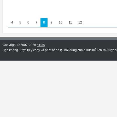
4
5
6
7
8
9
10
11
12
Copyright © 2007-2026
nTuts
.
Bạn không được tự ý copy và phát hành lại nội dung của nTuts nếu chưa được sự