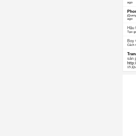
ago
Phon
jQuery
ago
Hậu
Tạo g
Boy
Cách 
Tran
sản 
http
15 jQ