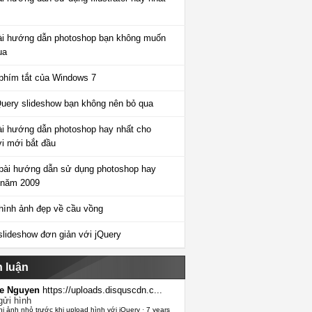
ài hướng dẫn photoshop bạn không muốn
ua
phím tắt của Windows 7
Query slideshow bạn không nên bỏ qua
ài hướng dẫn photoshop hay nhất cho
i mới bắt đầu
bài hướng dẫn sử dụng photoshop hay
 năm 2009
hình ảnh đẹp về cầu vồng
slideshow đơn giản với jQuery
h luận
e Nguyen
https://uploads.disquscdn.c...
gửi hình
hị ảnh nhỏ trước khi upload hình với jQuery
·
7 years