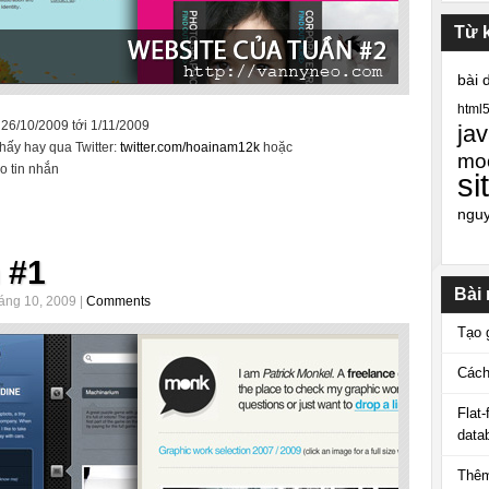
Từ 
bài 
html
 26/10/2009 tới 1/11/2009
jav
thấy hay qua Twitter:
twitter.com/hoainam12k
hoặc
mo
o tin nhắn
si
ngu
 #1
Bài
áng 10, 2009 |
Comments
Tạo 
Cách
Flat
data
Thêm