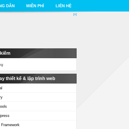
NG DẪN
MIỄN PHÍ
LIÊN HỆ
[+]
 kiếm
ng
ay thiết kế & lập trình web
al
ry
ools
press
 Framework