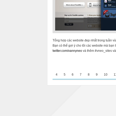
Tổng hợp các website đẹp nhất trong tuần v
Bạn có thể gợi ý cho tôi các website mà bạn 
twitter.com/vannyneo
và thêm #vneo_sites và
4
5
6
7
8
9
10
1