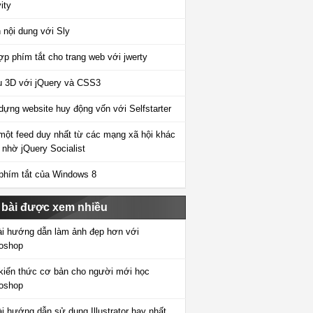
ity
 nội dung với Sly
ợp phím tắt cho trang web với jwerty
 3D với jQuery và CSS3
dựng website huy động vốn với Selfstarter
một feed duy nhất từ các mạng xã hội khác
 nhờ jQuery Socialist
phím tắt của Windows 8
 bài được xem nhiều
ài hướng dẫn làm ảnh đẹp hơn với
oshop
kiến thức cơ bản cho người mới học
oshop
ài hướng dẫn sử dụng Illustrator hay nhất