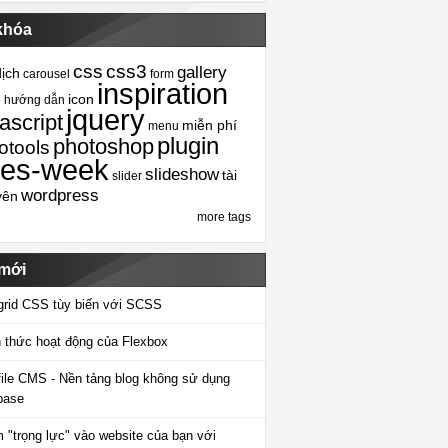
khóa
css
css3
gallery
dịch
carousel
form
inspiration
icon
5
hướng dẫn
jquery
ascript
miễn phí
menu
plugin
photoshop
otools
tes-week
slideshow
tài
slider
wordpress
yên
more tags
 mới
grid CSS tùy biến với SCSS
 thức hoạt động của Flexbox
-file CMS - Nền tảng blog không sử dụng
base
 "trọng lực" vào website của bạn với