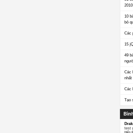
2010
10 b
bỏ q
Các 
15 j
49 b
ngườ
Các 
nhất
Các 
Tạo 
Bìn
Drak
test 
Hiển t