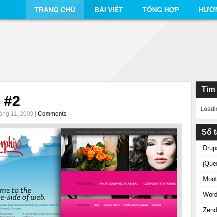
TRANG CHỦ
BÀI VIẾT
TỔNG HỢP
HƯỚ
Tìm
 #2
Loadi
áng 11, 2009 |
Comments
Sổ t
Drup
jQue
Moot
Word
Zend