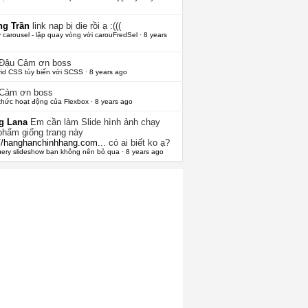
g Trần
link nap bị die rồi ạ :(((
 carousel - lặp quay vòng với carouFredSel
·
8 years
 Đậu
Cảm ơn boss
rid CSS tùy biến với SCSS
·
8 years ago
Cảm ơn boss
thức hoạt động của Flexbox
·
8 years ago
g Lana
Em cần làm Slide hình ảnh chạy
phẩm giống trang này
://hanghanchinhhang.com...
có ai biết ko ạ?
uery slideshow bạn không nên bỏ qua
·
8 years ago