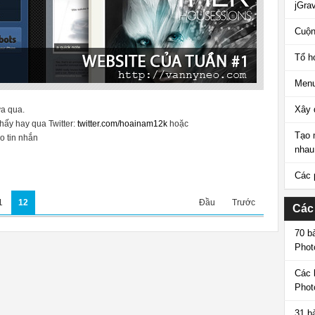
jGrav
Cuộn
Tổ h
Menu
Xây 
ừa qua.
thấy hay qua Twitter:
twitter.com/hoainam12k
hoặc
Tạo 
o tin nhắn
nhau
Các 
1
12
Đầu
Trước
Các
70 b
Phot
Các 
Phot
31 b