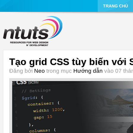
TRANG CHỦ
Tạo grid CSS tùy biến với
Đăng bởi
Neo
trong mục
Hướng dẫn
vào 07 thán