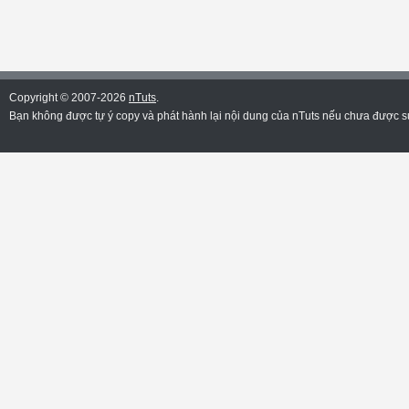
Copyright © 2007-2026
nTuts
.
Bạn không được tự ý copy và phát hành lại nội dung của nTuts nếu chưa được sự