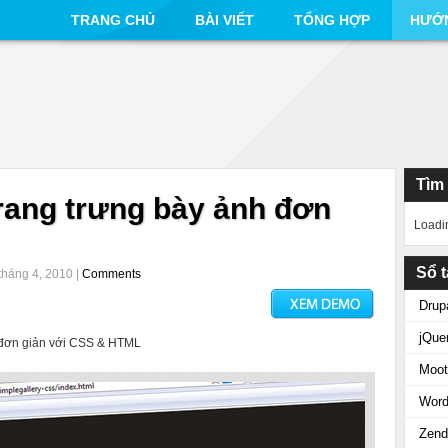
TRANG CHỦ
BÀI VIẾT
TỔNG HỢP
HƯỚ
Tìm
rang trưng bày ảnh đơn
Loadi
Sổ t
tháng 4, 2010 |
Comments
Drup
jQue
t đơn giản với CSS & HTML
Moot
Word
Zend