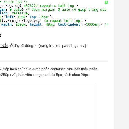
* reset CSS */
?
ges/bg.png) 
#37322d
repeat-x
left
top
;}
gin
: 
0
auto
} 
/* đoạn margin: 0 auto sẽ giúp trang web luôn ở giữ
tion
: 
relative
}
e
; 
left
: 
10px
; 
top
: 
35px
;}
l
(../images/logo.png) 
no-repeat
left
top
; }
 
width
: 
239px
; 
height
: 
49px
; 
text-indent
: 
-5000em
;} 
/* ẩn text t
}
g dẫn
. Ở đây tôi dùng
* {margin: 0; padding: 0;}
, tiếp theo chúng ta dựng phần container. Như bạn thấy, phần
0x250px và phần viền xung quanh là 5px, cách nhau 20px