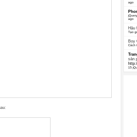
ago
Phon
jQuery
ago
Hậu
Tạo g
Boy
Cách 
Tran
sản 
http
15 jQ
sau: