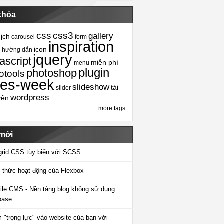
khóa
css
css3
gallery
dịch
carousel
form
inspiration
icon
5
hướng dẫn
jquery
ascript
miễn phí
menu
plugin
photoshop
otools
tes-week
slideshow
tài
slider
wordpress
yên
more tags
 mới
grid CSS tùy biến với SCSS
 thức hoạt động của Flexbox
-file CMS - Nền tảng blog không sử dụng
base
 "trọng lực" vào website của bạn với