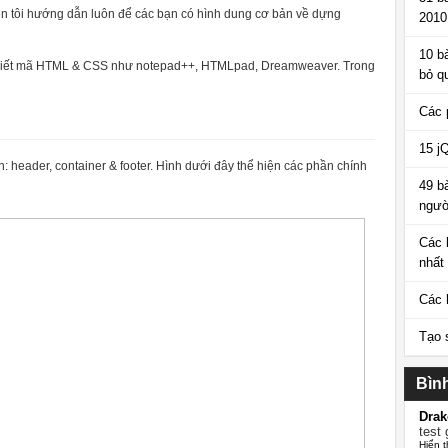
ên tôi hướng dẫn luôn để các bạn có hình dung cơ bản về dựng
2010
10 b
 viết mã HTML & CSS như notepad++, HTMLpad, Dreamweaver. Trong
bỏ q
Các 
15 j
h: header, container & footer. Hình dưới đây thể hiện các phần chính
49 b
ngườ
Các 
nhất
Các 
Tạo 
Bìn
Drak
test 
Hiển t