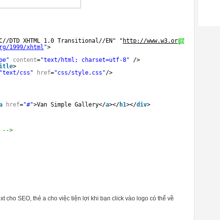
C//DTD XHTML 1.0 Transitional//EN" "
http://www.w3.org/TR/xhtml1/
?
rg/1999/xhtml
"
>
pe"
content
=
"text/html; charset=utf-8"
/>
itle
>
"text/css"
href
=
"css/style.css"
/>
a
href
=
"#"
>Van Simple Gallery</
a
></
h1
></
div
>
 -->
xt cho SEO, thẻ a cho việc tiện lợi khi bạn click vào logo có thể về