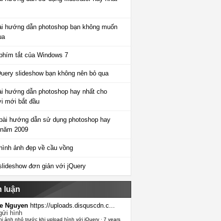
ài hướng dẫn photoshop bạn không muốn
ua
phím tắt của Windows 7
Query slideshow bạn không nên bỏ qua
ài hướng dẫn photoshop hay nhất cho
i mới bắt đầu
bài hướng dẫn sử dụng photoshop hay
 năm 2009
hình ảnh đẹp về cầu vồng
slideshow đơn giản với jQuery
h luận
e Nguyen
https://uploads.disquscdn.c...
gửi hình
hị ảnh nhỏ trước khi upload hình với jQuery
·
7 years