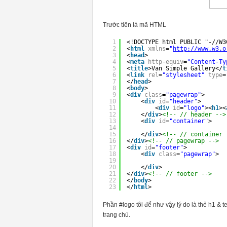
Trước tiên là mã HTML
1
<!DOCTYPE html PUBLIC "-//W3
2
<
html
xmlns
=
"
http://www.w3.o
3
<
head
>
4
<
meta
http-equiv
=
"Content-Ty
5
<
title
>Van Simple Gallery</
t
6
<
link
rel
=
"stylesheet"
type
=
7
</
head
>
8
<
body
>
9
<
div
class
=
"pagewrap"
>
10
<
div
id
=
"header"
>
11
<
div
id
=
"logo"
><
h1
><
12
</
div
>
<!-- // header -->
13
<
div
id
=
"container"
>
14
15
</
div
>
<!-- // container 
16
</
div
>
<!-- // pagewrap -->
17
<
div
id
=
"footer"
>
18
<
div
class
=
"pagewrap"
>
19
20
</
div
>
21
</
div
>
<!-- // footer -->
22
</
body
>
23
</
html
>
Phần #logo tôi để như vậy lý do là thẻ h1 & te
trang chủ.