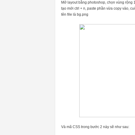
Mở layout bằng photoshop, chọn vùng rộng 1px
tạo mới ctrl + n, paste phần vừa copy vào, cuố
tên file là bg.png
Và mã CSS trong bước 2 này sẽ như sau: