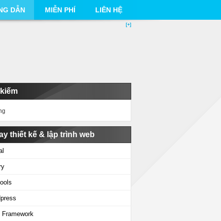
NG DẪN
MIỄN PHÍ
LIÊN HỆ
[+]
 kiếm
ng
ay thiết kế & lập trình web
al
ry
ools
press
 Framework