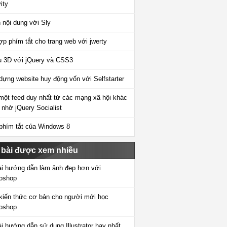
ity
 nội dung với Sly
ợp phím tắt cho trang web với jwerty
 3D với jQuery và CSS3
dựng website huy động vốn với Selfstarter
một feed duy nhất từ các mạng xã hội khác
 nhờ jQuery Socialist
phím tắt của Windows 8
 bài được xem nhiều
ài hướng dẫn làm ảnh đẹp hơn với
oshop
kiến thức cơ bản cho người mới học
oshop
ài hướng dẫn sử dụng Illustrator hay nhất