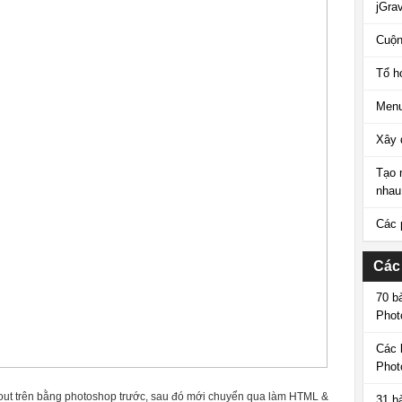
jGrav
Cuộn
Tổ h
Menu
Xây 
Tạo 
nhau
Các 
Các
70 b
Phot
Các 
Phot
yout trên bằng photoshop trước, sau đó mới chuyển qua làm HTML &
31 b