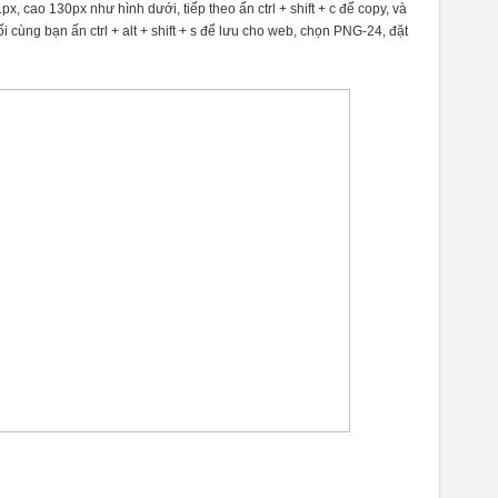
, cao 130px như hình dưới, tiếp theo ấn ctrl + shift + c để copy, và
i cùng bạn ấn ctrl + alt + shift + s để lưu cho web, chọn PNG-24, đặt