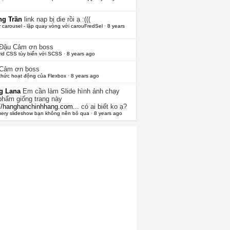
g Trần
link nap bị die rồi ạ :(((
 carousel - lặp quay vòng với carouFredSel
·
8 years
 Đậu
Cảm ơn boss
rid CSS tùy biến với SCSS
·
8 years ago
Cảm ơn boss
thức hoạt động của Flexbox
·
8 years ago
g Lana
Em cần làm Slide hình ảnh chạy
phẩm giống trang này
://hanghanchinhhang.com...
có ai biết ko ạ?
uery slideshow bạn không nên bỏ qua
·
8 years ago