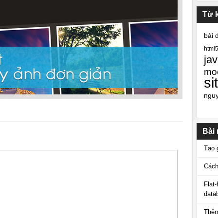
Từ 
bài 
html
jav
mo
si
ngu
Bài
Tạo 
Cách
Flat
data
Thêm