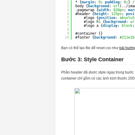
1
* {
margin
: 
0
; 
padding
: 
0
;} 
/
2
body {
background
: 
url
(../ima
3
.pagewrap {
width
: 
920px
; 
mar
4
#header {
height
: 
125px
; 
posi
5
#logo {
position
: 
absolut
6
#logo h
1
{
background
: 
ur
7
#logo a {
display
: 
block
;
8
9
#container {}
10
#footer {
background
: 
#211e1b
Bạn có thể tạo file để reset css như
bài hướn
Bước 3: Style Container
Phần header đã được style ngay trong bước 2
container chỉ gồm có các ảnh kích thước 20