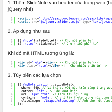
1. Thêm SlideNote vào header của trang web (
jQuery nhé)
1
<
script
src
=
"
http://ajax.googleapis.com/ajax/libs/jqu
2
<
script
src
=
"js/jquery.slidenote.js"
type
=
"text/javas
2. Áp dụng như sau
1
$(
'#note'
).slideNote(); 
// Cho một phần tử
2
$(
'.notes'
).slideNote(); 
// Cho nhiều phần tử
Khi đó mã HTML tương ứng là:
1
<
div
id
=
"note"
></
div
> 
<!-- Cho một phần tử -->
2
<
div
class
=
"note"
></
div
> 
<!-- Cho nhiều phần tử -->
3. Tùy biến các lựa chọn
1
$(
'#myNotification'
).slideNote({
2
where: 640, 
// Vị trí so với mép trên cùng trang we
3
corner: 
'left'
, 
// Góc xuất hiện
4
url: 
'ajax.html'
, 
// Link tải nội dung
5
container: 
'note'
, 
// chỉ lấy #note trong nội dung 
6
closeImage: 
'/images/close.png'
// Ảnh cho nút clos
7
});