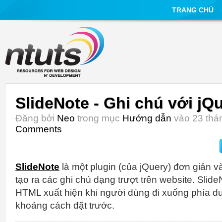
TRANG CHỦ
SlideNote - Ghi chú với jQ
Đăng bởi
Neo
trong mục
Hướng dẫn
vào 23 thán
Comments
SlideNote
là một plugin (của jQuery) đơn giản và
tạo ra các ghi chú dạng trượt trên website. Slid
HTML xuất hiện khi người dùng đi xuống phía d
khoảng cách đặt trước.