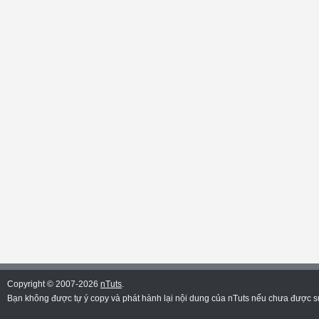
Copyright © 2007-2026
nTuts
.
Bạn không được tự ý copy và phát hành lại nội dung của nTuts nếu chưa được sự