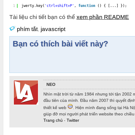
1
jwerty.key(
'ctrl+shift+P'
, 
function
() { [...] });
Tài liệu chi tiết bạn có thể
xem phần README
phím tắt
,
javascript
Bạn có thích bài viết này?
NEO
Nhìn mặt trời từ năm 1984 nhưng tới tận 2002 
đầu tiên của mình. Đầu năm 2007 thì quyết định
thiết kế web
. Hiện mình đang sống tại Hà Nội
giúp đỡ mọi người phát triển website theo chiề
Trang chủ
-
Twitter