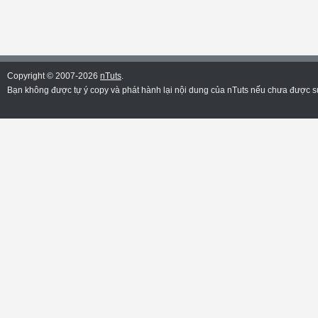
Copyright © 2007-2026
nTuts
.
Bạn không được tự ý copy và phát hành lại nội dung của nTuts nếu chưa được sự