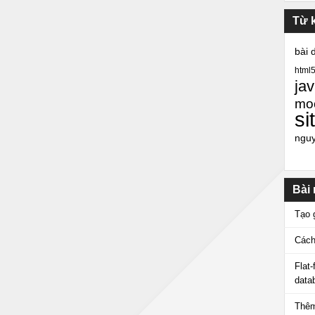
Từ 
bài 
html
jav
mo
si
ngu
Bài
Tạo 
Cách
Flat
data
Thêm