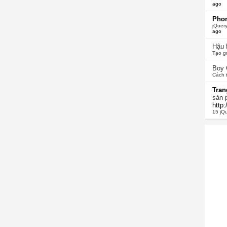
ago
Phon
jQuery
ago
Hậu
Tạo g
Boy
Cách 
Tran
sản 
http
15 jQ