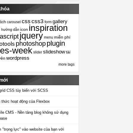
khóa
css
css3
gallery
dịch
carousel
form
inspiration
icon
5
hướng dẫn
jquery
ascript
miễn phí
menu
plugin
photoshop
otools
tes-week
slideshow
tài
slider
wordpress
yên
more tags
 mới
grid CSS tùy biến với SCSS
 thức hoạt động của Flexbox
-file CMS - Nền tảng blog không sử dụng
base
 "trọng lực" vào website của bạn với