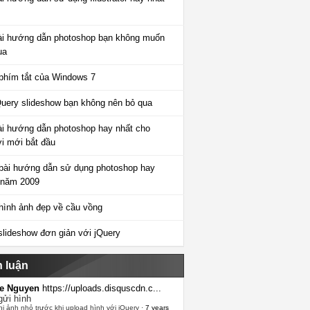
ài hướng dẫn photoshop bạn không muốn
ua
phím tắt của Windows 7
Query slideshow bạn không nên bỏ qua
ài hướng dẫn photoshop hay nhất cho
i mới bắt đầu
bài hướng dẫn sử dụng photoshop hay
 năm 2009
hình ảnh đẹp về cầu vồng
slideshow đơn giản với jQuery
h luận
e Nguyen
https://uploads.disquscdn.c...
gửi hình
hị ảnh nhỏ trước khi upload hình với jQuery
·
7 years