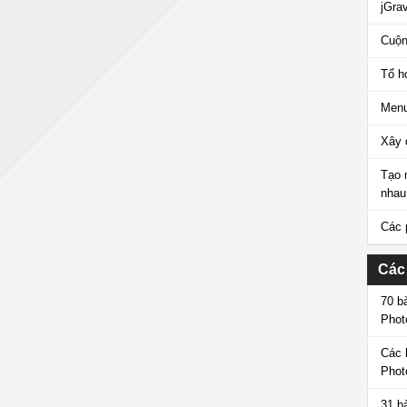
jGrav
Cuộn
Tổ h
Menu
Xây 
Tạo 
nhau
Các 
Các
70 b
Phot
Các 
Phot
31 b