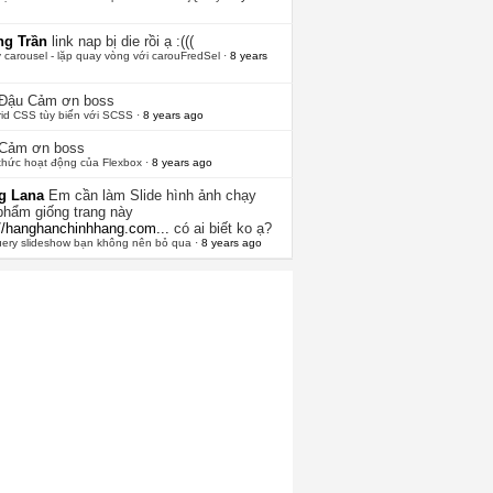
g Trần
link nap bị die rồi ạ :(((
 carousel - lặp quay vòng với carouFredSel
·
8 years
 Đậu
Cảm ơn boss
rid CSS tùy biến với SCSS
·
8 years ago
Cảm ơn boss
thức hoạt động của Flexbox
·
8 years ago
g Lana
Em cần làm Slide hình ảnh chạy
phẩm giống trang này
://hanghanchinhhang.com...
có ai biết ko ạ?
uery slideshow bạn không nên bỏ qua
·
8 years ago