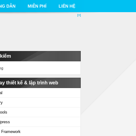
NG DẪN
MIỄN PHÍ
LIÊN HỆ
[+]
 kiếm
ng
ay thiết kế & lập trình web
al
ry
ools
press
 Framework