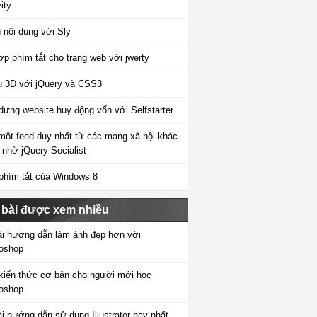
ity
 nội dung với Sly
ợp phím tắt cho trang web với jwerty
 3D với jQuery và CSS3
dựng website huy động vốn với Selfstarter
một feed duy nhất từ các mạng xã hội khác
 nhờ jQuery Socialist
phím tắt của Windows 8
 bài được xem nhiều
ài hướng dẫn làm ảnh đẹp hơn với
oshop
kiến thức cơ bản cho người mới học
oshop
ài hướng dẫn sử dụng Illustrator hay nhất