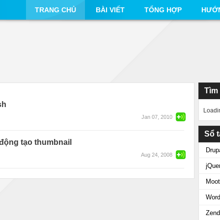
TRANG CHỦ
BÀI VIẾT
TỔNG HỢP
HƯỚ
Tìm
sh
Loadi
Jan 07, 2010
Sổ t
ự động tạo thumbnail
Drup
Aug 24, 2008
jQue
Moot
Word
Zend