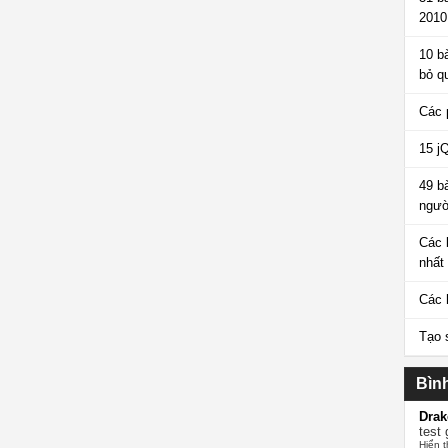
2010
10 b
bỏ q
Các 
15 j
49 b
ngườ
Các 
nhất
Các 
Tạo 
Bìn
Drak
test 
Hiển t