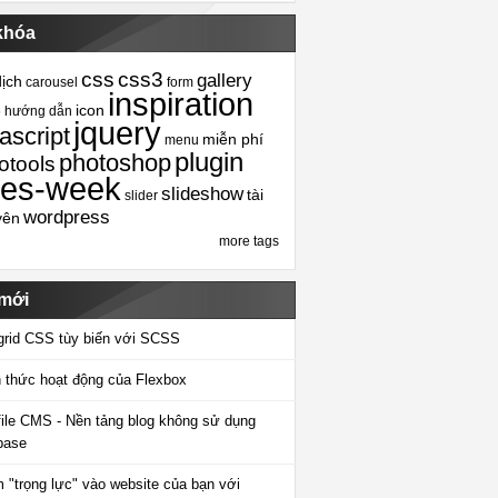
khóa
css
css3
gallery
dịch
carousel
form
inspiration
icon
5
hướng dẫn
jquery
ascript
miễn phí
menu
plugin
photoshop
otools
tes-week
slideshow
tài
slider
wordpress
yên
more tags
 mới
grid CSS tùy biến với SCSS
 thức hoạt động của Flexbox
-file CMS - Nền tảng blog không sử dụng
base
 "trọng lực" vào website của bạn với