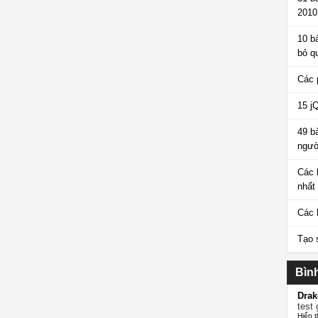
2010
10 b
bỏ q
Các 
15 j
49 b
ngườ
Các 
nhất
Các 
Tạo 
Bìn
Drak
test 
Hiển t