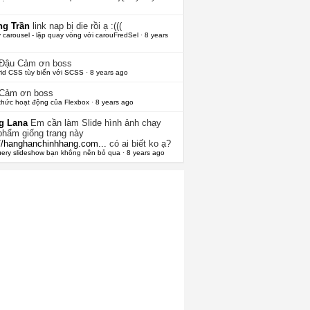
g Trần
link nap bị die rồi ạ :(((
 carousel - lặp quay vòng với carouFredSel
·
8 years
 Đậu
Cảm ơn boss
rid CSS tùy biến với SCSS
·
8 years ago
Cảm ơn boss
thức hoạt động của Flexbox
·
8 years ago
g Lana
Em cần làm Slide hình ảnh chạy
phẩm giống trang này
://hanghanchinhhang.com...
có ai biết ko ạ?
uery slideshow bạn không nên bỏ qua
·
8 years ago