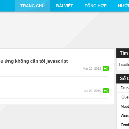
TRANG CHỦ
BÀI VIẾT
TỔNG HỢP
HƯỚ
Tìm
u ứng không cần tới javascript
Loadi
Mar 20, 2012
Sổ t
Drup
Jul 02, 2010
jQue
Moot
Word
Zend