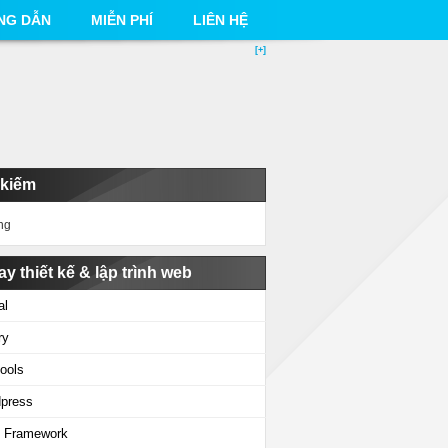
NG DẪN
MIỄN PHÍ
LIÊN HỆ
[+]
 kiếm
ng
ay thiết kế & lập trình web
al
ry
ools
press
 Framework