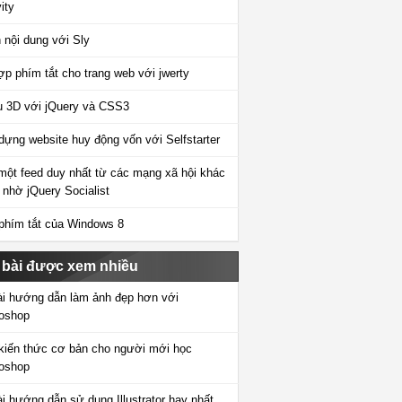
ity
 nội dung với Sly
ợp phím tắt cho trang web với jwerty
 3D với jQuery và CSS3
dựng website huy động vốn với Selfstarter
một feed duy nhất từ các mạng xã hội khác
 nhờ jQuery Socialist
phím tắt của Windows 8
 bài được xem nhiều
ài hướng dẫn làm ảnh đẹp hơn với
oshop
kiến thức cơ bản cho người mới học
oshop
ài hướng dẫn sử dụng Illustrator hay nhất