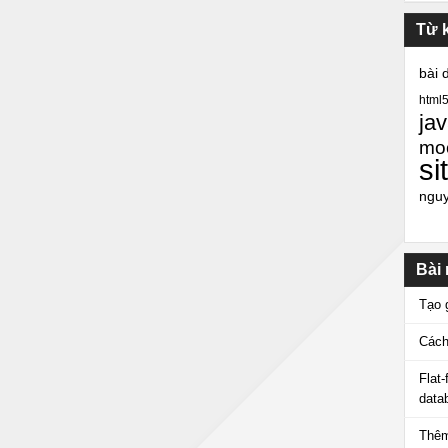
Từ 
bài 
html
jav
mo
si
ngu
Bài
Tạo 
Cách
Flat
data
Thêm