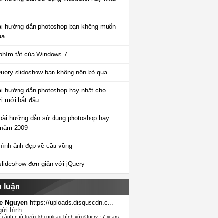
ài hướng dẫn photoshop bạn không muốn
ua
phím tắt của Windows 7
Query slideshow bạn không nên bỏ qua
ài hướng dẫn photoshop hay nhất cho
i mới bắt đầu
bài hướng dẫn sử dụng photoshop hay
 năm 2009
hình ảnh đẹp về cầu vồng
slideshow đơn giản với jQuery
h luận
e Nguyen
https://uploads.disquscdn.c...
gửi hình
hị ảnh nhỏ trước khi upload hình với jQuery
·
7 years