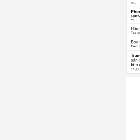
ago
Phon
jQuery
ago
Hậu
Tạo g
Boy
Cách 
Tran
sản 
http
15 jQ