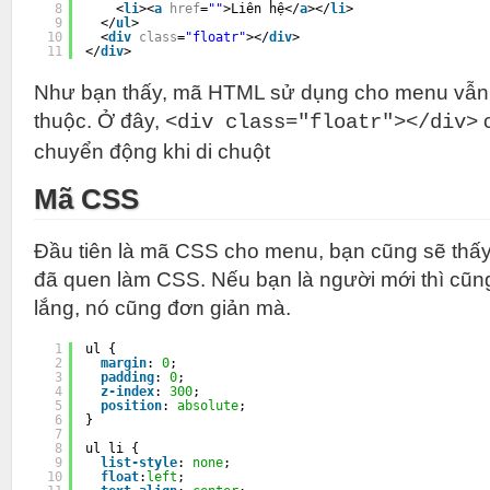
8
<
li
><
a
href
=
""
>Liên hệ</
a
></
li
>
9
</
ul
>
10
<
div
class
=
"floatr"
></
div
>
11
</
div
>
Như bạn thấy, mã HTML sử dụng cho menu vẫn l
thuộc. Ở đây,
c
<div class="floatr"></div>
chuyển động khi di chuột
Mã CSS
Đầu tiên là mã CSS cho menu, bạn cũng sẽ thấy
đã quen làm CSS. Nếu bạn là người mới thì cũng
lắng, nó cũng đơn giản mà.
1
ul {
2
margin
: 
0
;
3
padding
: 
0
;
4
z-index
: 
300
;
5
position
: 
absolute
;
6
}
7
8
ul li {
9
list-style
: 
none
;
10
float
:
left
;