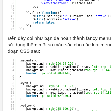
37
"-webkit-transform"
: sictranslate,
38
"-moz-transform"
: sictranslate
39
});
40
41
}).click(
function
(){
42
$(
this
).siblings(
'li'
).removeClass(
'active'
)
43
$(
this
).addClass(
'active'
);
44
return
false
;
45
});
46
});
Đến đây coi như bạn đã hoàn thành fancy menu
sử dụng thêm một số màu sắc cho các loại men
đoạn CSS sau:
1
.magenta {
2
background : 
rgb
(
190
,
64
,
120
);
3
background : -webkit-gradient(linear, 
left
top
, 
4
background : -moz-linear-gradient(
top
,
rgb
(
190
,
64
5
border
: 
1px
solid
#841144
;
6
}
7
8
.cyan {
9
background : 
rgb
(
64
,
181
,
197
);
10
background : -webkit-gradient(linear, 
left
top
, 
11
background : -moz-linear-gradient(
top
, 
rgb
(
64
,
18
12
border
: 
1px
solid
#2f8893
;
13
}
14
15
.yellow {
16
background : 
rgb
(
255
,
199
,
79
);