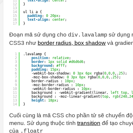
11
text-align
: 
center
;
12
}
13
14
ul li a {
15
padding
: 
0
20px
;
16
text-align
: 
center
;
17
}
Đoạn mã sử dụng cho
sử dụng m
div.lavalamp
CSS3 như
border radius, box shadow
và gradien
1
.lavalamp {
2
position
: 
relative
;
3
border
: 
1px
solid
#d6d6d6
;
4
background
: 
#fff
;
5
padding
: 
15px
;
6
-webkit-box-shadow: 
0
3px
6px
rgba(
0
,
0
,
0
,.
25
);
7
-moz-box-shadow: 
0
3px
6px
rgba(
0
,
0
,
0
,.
25
);
8
border-radius : 
10px
;
9
-moz-border-radius : 
10px
;
10
-webkit-border-radius : 
10px
;
11
background : -webkit-gradient(linear, 
left
top
, 
12
background : -moz-linear-gradient(
top
, 
rgb
(
240
,
2
13
height
: 
18px
;
14
}
Cuối cùng là mã CSS cho phần tử sẽ chuyển độn
menu. Sử dụng thuộc tính
transition
để tạo chuyể
của
.floatr