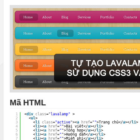
Mã HTML
1
<
div
class
=
"lavalamp"
>
2
<
ul
>
3
<
li
class
=
"active"
><
a
href
=
""
>Trang chủ</
a
></
li
>
4
<
li
><
a
href
=
""
>Bài viết</
a
></
li
>
5
<
li
><
a
href
=
""
>Tổng hợp</
a
></
li
>
6
<
li
><
a
href
=
""
>Hướng dẫn</
a
></
li
>
7
<
li
><
a
href
=
""
>Miễn phí</
a
></
li
>