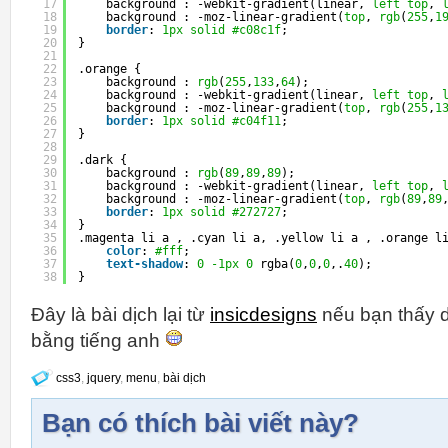
17
background : -webkit-gradient(linear, 
left
top
, 
18
background : -moz-linear-gradient(
top
, 
rgb
(
255
,
1
19
border
: 
1px
solid
#c08c1f
;
20
}
21
22
.orange {
23
background : 
rgb
(
255
,
133
,
64
);
24
background : -webkit-gradient(linear, 
left
top
, 
25
background : -moz-linear-gradient(
top
, 
rgb
(
255
,
1
26
border
: 
1px
solid
#c04f11
;
27
}
28
29
.dark {
30
background : 
rgb
(
89
,
89
,
89
);
31
background : -webkit-gradient(linear, 
left
top
, 
32
background : -moz-linear-gradient(
top
, 
rgb
(
89
,
89
33
border
: 
1px
solid
#272727
;
34
}
35
.magenta li a , .cyan li a, .yellow li a , .orange l
36
color
: 
#fff
;
37
text-shadow
: 
0
-1px
0
rgba(
0
,
0
,
0
,.
40
);
38
}
Đây là bài dịch lại từ
insicdesigns
nếu bạn thấy d
bằng tiếng anh
css3
,
jquery
,
menu
,
bài dịch
Bạn có thích bài viết này?