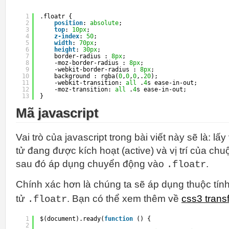
1
.floatr {
2
position
: 
absolute
;
3
top
: 
10px
;
4
z-index
: 
50
;
5
width
: 
70px
;
6
height
: 
30px
;
7
border-radius : 
8px
;
8
-moz-border-radius : 
8px
;
9
-webkit-border-radius : 
8px
;
10
background : rgba(
0
,
0
,
0
,.
20
);
11
-webkit-transition: 
all
.
4
s ease-in-out;
12
-moz-transition: 
all
.
4
s ease-in-out;
13
}
Mã javascript
Vai trò của javascript trong bài viết này sẽ là: lấy 
tử đang được kích hoạt (active) và vị trí của ch
sau đó áp dụng chuyển động vào
.
.floatr
Chính xác hơn là chúng ta sẽ áp dụng thuộc tín
tử
. Bạn có thể xem thêm về
css3 trans
.floatr
1
$(document).ready(
function
() {
2