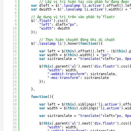
3
// Lấy vị trí hiện tại của phần tử đang được
4
var
dleft = $(
'.lavalamp li.active'
).offset().le
5
var
dwidth = $(
'.lavalamp li.active'
).width() + 
6
7
// Áp dụng vị trí trên vào phần tử floatr
8
$(
'.floatr'
).css({
9
"left"
: dleft+
"px"
,
10
"width"
: dwidth
11
});
12
13
// Thực hiện chuyển động khi di chuột
14
$(
'.lavalamp li'
).hover(
function
(){
15
16
var
left = $(
this
).offset().left - ($(
this
).
17
var
width = $(
this
).width() + 
"px"
;
18
var
sictranslate = 
"translate("
+left+
"px, 0p
19
20
$(
this
).parent(
'ul'
).next(
'div.floatr'
).css(
21
"width"
: width,
22
"-webkit-transform"
: sictranslate,
23
"-moz-transform"
: sictranslate
24
});
25
26
},
27
28
function
(){
29
30
var
left = $(
this
).siblings(
'li.active'
).off
31
var
width = $(
this
).siblings(
'li.active'
).wi
32
33
var
sictranslate = 
"translate("
+left+
"px, 0p
34
35
$(
this
).parent(
'ul'
).next(
'div.floatr'
).css(
36
"width"
: width,