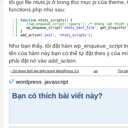
tôi gọi file ntuts.js ở trong thư mục js của theme,
functions.php như sau:
1
function
ntuts_scripts() {
2
//wp_enqueue_script('jquery'); /* không cần thiết 
3
wp_enqueue_script(
'ntuts_test_file'
, get_bloginfo(
4
}    
5
add_action(
'init'
, 
'ntuts_scripts'
);
Như bạn thấy, tôi đặt hàm wp_enqueue_script tro
tên của hàm này bạn có thể tự đặt theo ý của mì
phải đặt nó vào add_action.
‹ Sử dụng ảnh đại diện trong WordPress 3.0
up
Tùy bi
wordpress
,
javascript
Bạn có thích bài viết này?