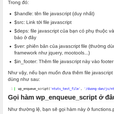
Trong đó:
$handle: tên file javascript (duy nhất)
$src: Link tới file javascript
$deps: file javascript của bạn có phụ thuộc và
báo ở đây
$ver: phiên bản của javascript file (thường dù
framework như jquery, mootools...)
$in_footer: Thêm file javascript này vào foote
Như vậy, nếu bạn muốn đưa thêm file javascript
dùng như sau:
1
wp_enqueue_script(
'ntuts_test_file'
, 
'/duong-dan/js/n
Gọi hàm wp_enqueue_script ở đâ
Như thường lệ, bạn sẽ gọi hàm này ở functions