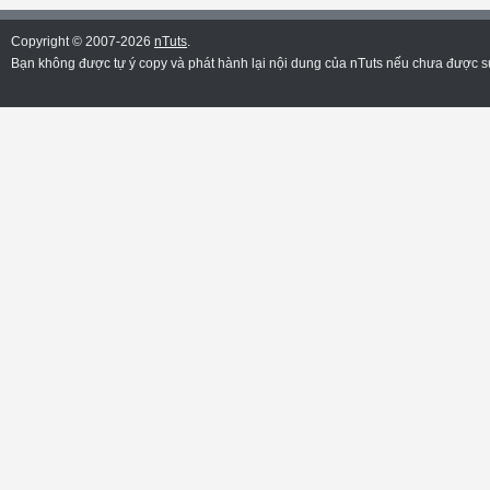
Copyright © 2007-2026
nTuts
.
Bạn không được tự ý copy và phát hành lại nội dung của nTuts nếu chưa được sự