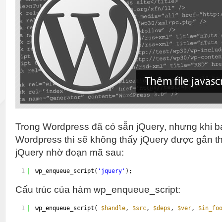
Trong Wordpress đã có sẵn jQuery, nhưng khi b
Wordpress thì sẽ không thấy jQuery được gắn t
jQuery nhờ đoạn mã sau:
1
wp_enqueue_script(
'jquery'
);
Cấu trúc của hàm wp_enqueue_script:
1
wp_enqueue_script( 
$handle
, 
$src
, 
$deps
, 
$ver
, 
$in_fo