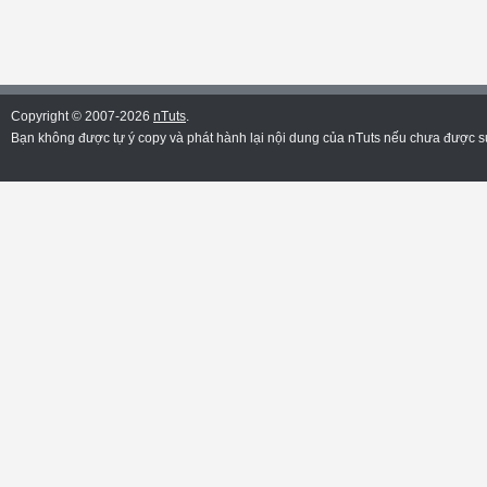
Copyright © 2007-2026
nTuts
.
Bạn không được tự ý copy và phát hành lại nội dung của nTuts nếu chưa được sự