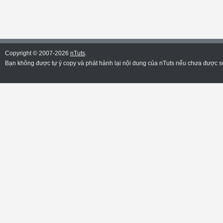
Copyright © 2007-2026
nTuts
.
Bạn không được tự ý copy và phát hành lại nội dung của nTuts nếu chưa được sự