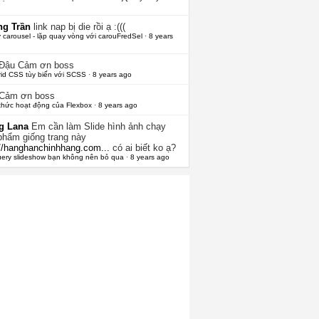
g Trần
link nap bị die rồi ạ :(((
 carousel - lặp quay vòng với carouFredSel
·
8 years
 Đậu
Cảm ơn boss
rid CSS tùy biến với SCSS
·
8 years ago
Cảm ơn boss
thức hoạt động của Flexbox
·
8 years ago
g Lana
Em cần làm Slide hình ảnh chạy
phẩm giống trang này
://hanghanchinhhang.com...
có ai biết ko ạ?
uery slideshow bạn không nên bỏ qua
·
8 years ago