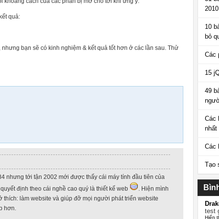
i khoảng cách của các phần bị mờ cho tới khi ưng ý.
2010
kết quả:
10 b
bỏ q
 nhưng bạn sẽ có kinh nghiệm & kết quả tốt hơn ở các lần sau. Thử
Các 
15 j
49 b
ngườ
Các 
nhất
Các 
Tạo 
84 nhưng tới tận 2002 mới được thấy cái máy tính đầu tiên của
Bìn
quyết định theo cái nghề cao quý là thiết kế web
. Hiện mình
 thích: làm website và giúp đỡ mọi người phát triển website
Drak
p hơn.
test 
Hiển t