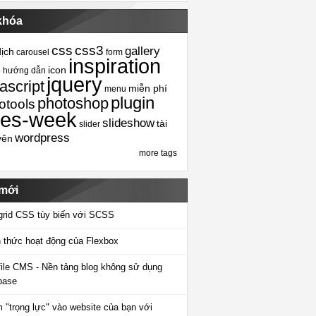
khóa
css
css3
gallery
dịch
carousel
form
inspiration
icon
5
hướng dẫn
jquery
ascript
miễn phí
menu
plugin
photoshop
otools
tes-week
slideshow
tài
slider
wordpress
yên
more tags
 mới
grid CSS tùy biến với SCSS
 thức hoạt động của Flexbox
-file CMS - Nền tảng blog không sử dụng
base
 "trọng lực" vào website của bạn với