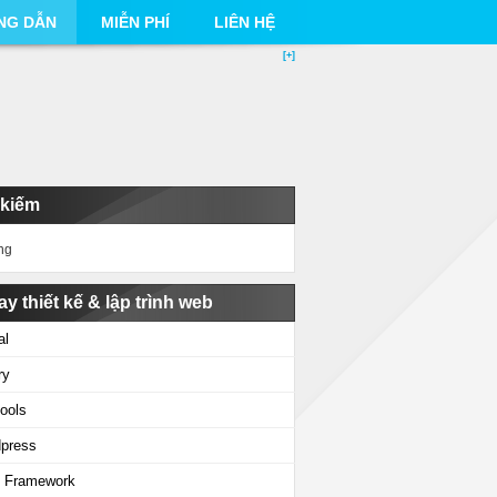
NG DẪN
MIỄN PHÍ
LIÊN HỆ
[+]
 kiếm
ng
ay thiết kế & lập trình web
al
ry
ools
press
 Framework