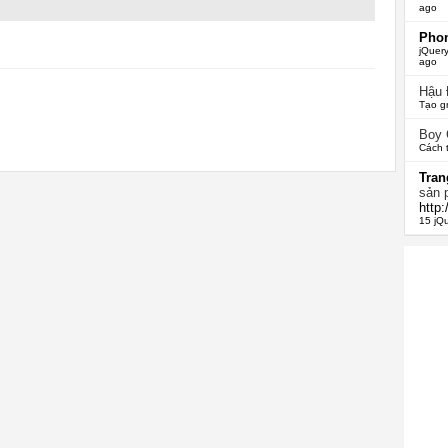
ago
Phon
jQuery
ago
Hậu
Tạo g
Boy
Cách 
Tran
sản 
http
15 jQ