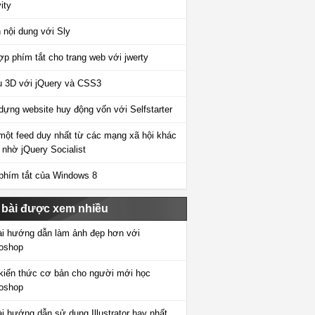
ity
 nội dung với Sly
ợp phím tắt cho trang web với jwerty
 3D với jQuery và CSS3
dựng website huy động vốn với Selfstarter
một feed duy nhất từ các mạng xã hội khác
 nhờ jQuery Socialist
phím tắt của Windows 8
 bài được xem nhiều
ài hướng dẫn làm ảnh đẹp hơn với
oshop
kiến thức cơ bản cho người mới học
oshop
ài hướng dẫn sử dụng Illustrator hay nhất