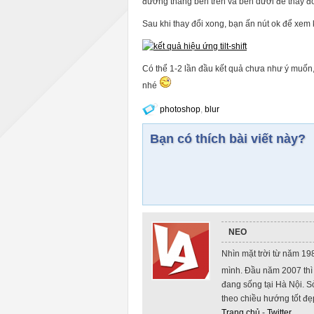
đường thẳng bên trên và bên dưới để thay đổ
Sau khi thay đổi xong, bạn ấn nút ok để xem 
Có thể 1-2 lần đầu kết quả chưa như ý muốn,
nhé
photoshop
,
blur
Bạn có thích bài viết này?
NEO
Nhìn mặt trời từ năm 19
mình. Đầu năm 2007 thì 
đang sống tại Hà Nội. Sở
theo chiều hướng tốt đẹ
Trang chủ
-
Twitter