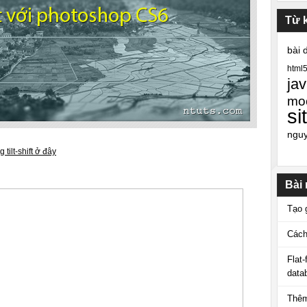
Từ 
bài 
html
jav
mo
si
ngu
tilt-shift ở đây
Bài
Tạo 
Cách
Flat
data
Thêm