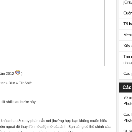
jGrav
Cuộn
Tổ h
Menu
Xây 
Tạo 
nhau
Các 
 năm 2012
)
r » Blur » Tilt Shift
Các
70 b
tilf-shift sau bước này:
Phot
Các 
Phot
trí khác nhau & xoay phần sắc nét (trường hợp bạn không muốn hiệu
ên ngoài để thay đổi mức độ mờ của ảnh. Bạn cũng có thể chỉnh các
31 b