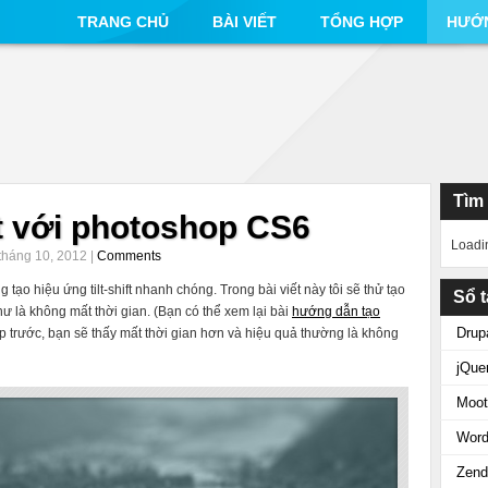
TRANG CHỦ
BÀI VIẾT
TỔNG HỢP
HƯỚ
Tìm
ft với photoshop CS6
Loadi
tháng 10, 2012 |
Comments
ạo hiệu ứng tilt-shift nhanh chóng. Trong bài viết này tôi sẽ thử tạo
Sổ t
như là không mất thời gian. (Bạn có thể xem lại bài
hướng dẫn tạo
Drup
 trước, bạn sẽ thấy mất thời gian hơn và hiệu quả thường là không
jQue
Moot
Word
Zend