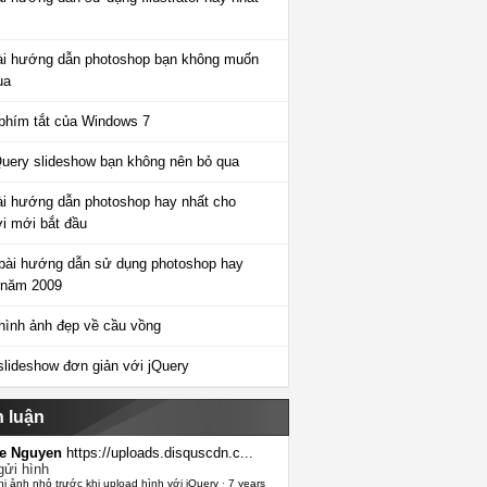
ài hướng dẫn photoshop bạn không muốn
ua
phím tắt của Windows 7
Query slideshow bạn không nên bỏ qua
ài hướng dẫn photoshop hay nhất cho
i mới bắt đầu
bài hướng dẫn sử dụng photoshop hay
 năm 2009
hình ảnh đẹp về cầu vồng
slideshow đơn giản với jQuery
h luận
e Nguyen
https://uploads.disquscdn.c...
gửi hình
hị ảnh nhỏ trước khi upload hình với jQuery
·
7 years